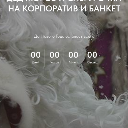
НА КОРПОРАТИВ И БАНКЕТ
До Нового Года осталось всего
00
00
00
00
Дней
Часов
Минут
Секунд